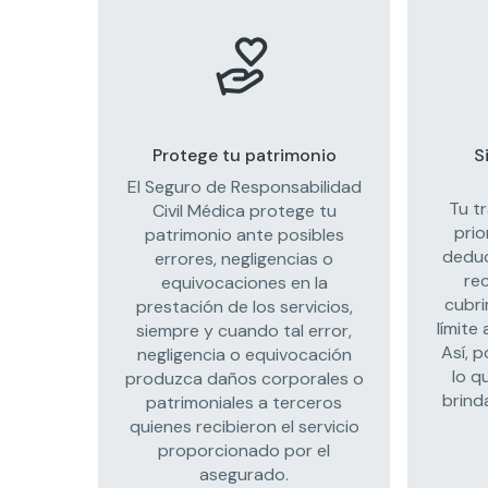
Protege tu patrimonio
S
El Seguro de Responsabilidad
Tu t
Civil Médica protege tu
prio
patrimonio ante posibles
deduc
errores, negligencias o
re
equivocaciones en la
cubri
prestación de los servicios,
límite
siempre y cuando tal error,
Así, 
negligencia o equivocación
lo q
produzca daños corporales o
brind
patrimoniales a terceros
quienes recibieron el servicio
proporcionado por el
asegurado.